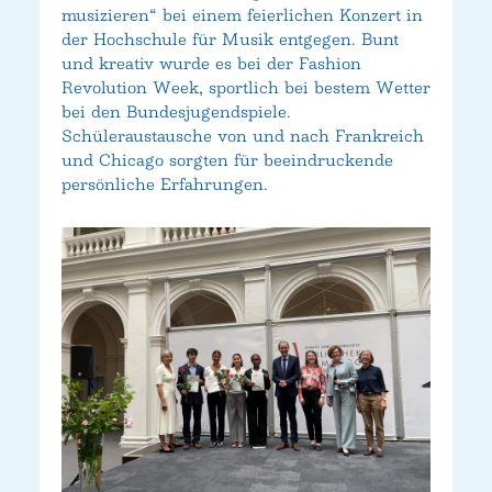
musizieren“ bei einem feierlichen Konzert in
der Hochschule für Musik entgegen. Bunt
und kreativ wurde es bei der Fashion
Revolution Week, sportlich bei bestem Wetter
bei den Bundesjugendspiele.
Schüleraustausche von und nach Frankreich
und Chicago sorgten für beeindruckende
persönliche Erfahrungen.