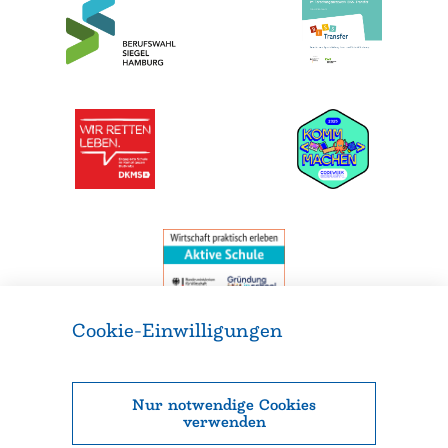
Cookie-Einwilligungen
Weitere Informationen und Legales
Gymnasium Süderelbe
Nur notwendige Cookies
Falkenbergsweg 5
verwenden
21149 Hamburg